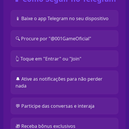
📱 Baixe o app Telegram no seu dispositivo
🔍 Procure por "@001GameOficial"
👆 Toque em "Entrar" ou "Join"
🔔 Ative as notificações para não perder
nada
💬 Participe das conversas e interaja
🎁 Receba bônus exclusivos