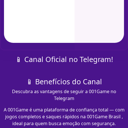
📱 Canal Oficial no Telegram!
📱 Benefícios do Canal
Descubra as vantagens de seguir a 001Game no
Telegram
A 001Game é uma plataforma de confiança total — com
jogos completos e saques rápidos na 001Game Brasil ,
ideal para quem busca emoção com segurança.