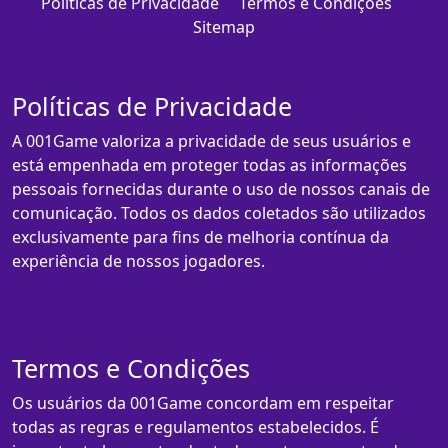
Políticas de Privacidade
Termos e Condições
Sitemap
Políticas de Privacidade
A 001Game valoriza a privacidade de seus usuários e
está empenhada em proteger todas as informações
pessoais fornecidas durante o uso de nossos canais de
comunicação. Todos os dados coletados são utilizados
exclusivamente para fins de melhoria contínua da
experiência de nossos jogadores.
Termos e Condições
Os usuários da 001Game concordam em respeitar
todas as regras e regulamentos estabelecidos. É