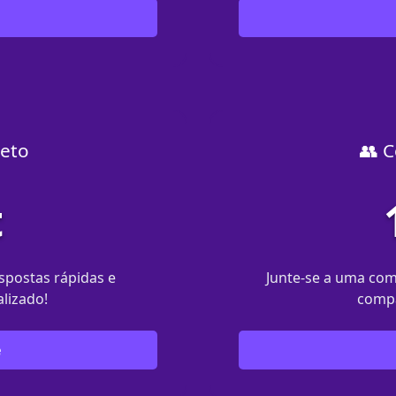
reto
👥 
t
espostas rápidas e
Junte-se a uma com
lizado!
compa
e