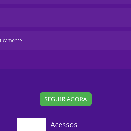
a
aticamente
SEGUIR AGORA
Acessos