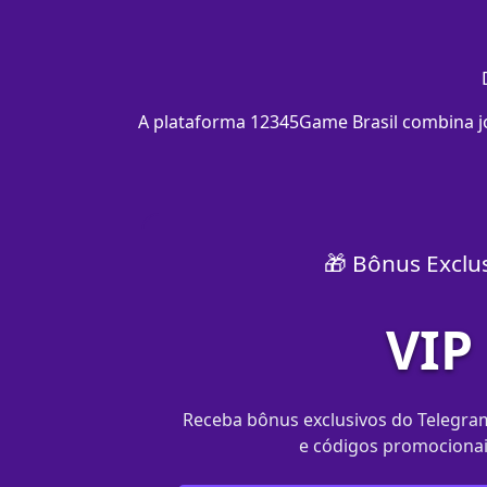
A plataforma 12345Game Brasil combina 
🎁 Bônus Exclu
VIP
Receba bônus exclusivos do Telegra
e códigos promocionai