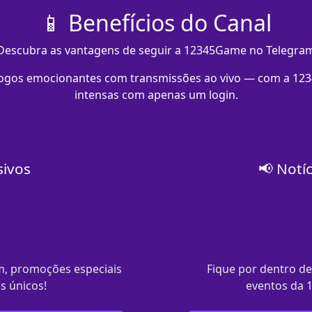
📱 Benefícios do Canal
Descubra as vantagens de seguir a 12345Game no Telegra
jogos emocionantes com transmissões ao vivo — com a 123
intensas com apenas um login.
sivos
📢 Notí
m, promoções especiais
Fique por dentro d
s únicos!
eventos da 