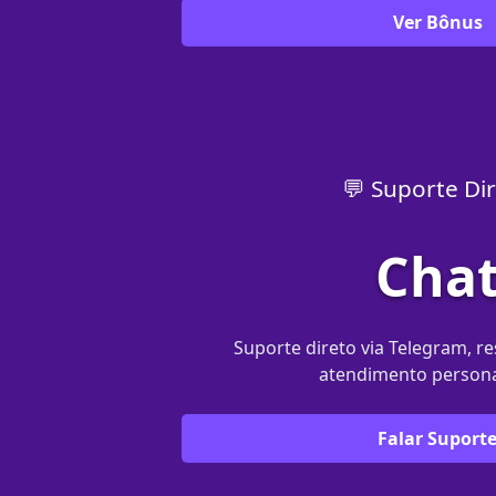
Ver Bônus
💬 Suporte Di
Cha
Suporte direto via Telegram, r
atendimento persona
Falar Suport