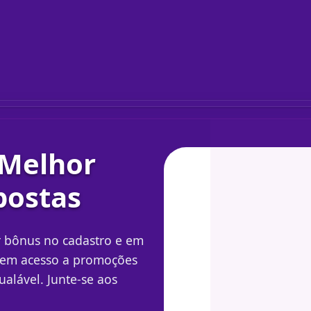
 Melhor
postas
 bônus no cadastro e em
tem acesso a promoções
ualável. Junte-se aos