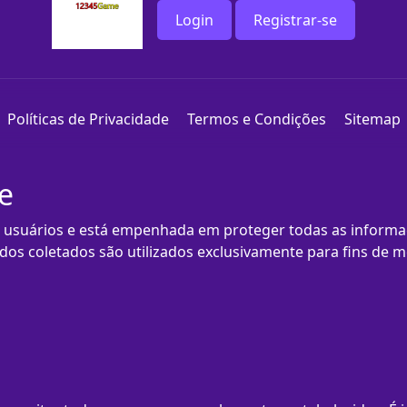
Login
Registrar-se
Políticas de Privacidade
Termos e Condições
Sitemap
de
s usuários e está empenhada em proteger todas as informa
os coletados são utilizados exclusivamente para fins de m