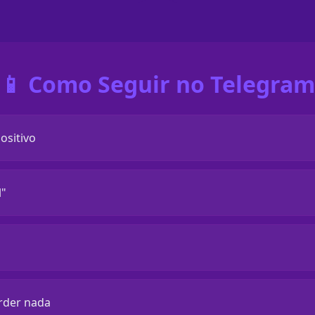
📱 Como Seguir no Telegram
ositivo
l"
erder nada