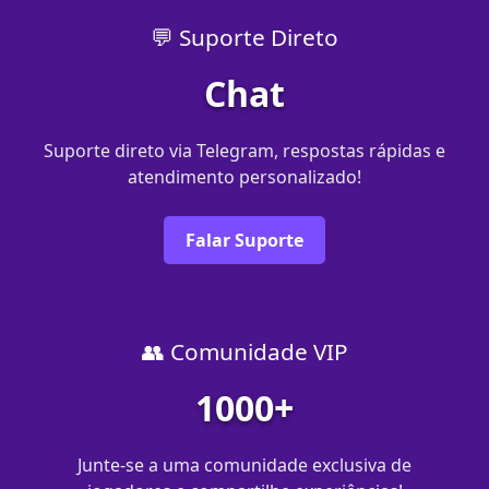
💬 Suporte Direto
Chat
Suporte direto via Telegram, respostas rápidas e
atendimento personalizado!
Falar Suporte
👥 Comunidade VIP
1000+
Junte-se a uma comunidade exclusiva de