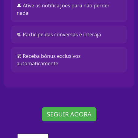
🔔 Ative as notificações para não perder
nada
💬 Participe das conversas e interaja
🎁 Receba bônus exclusivos
automaticamente
SEGUIR AGORA