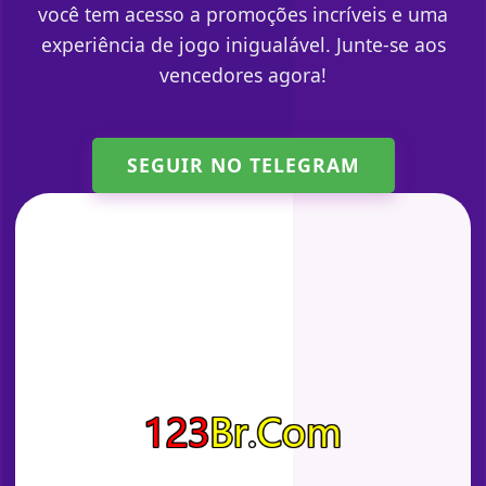
você tem acesso a promoções incríveis e uma
experiência de jogo inigualável. Junte-se aos
vencedores agora!
SEGUIR NO TELEGRAM