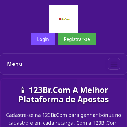
Login
Registrar-se
Menu
📱 123Br.Com A Melhor
Plataforma de Apostas
Cadastre-se na 123Br.Com para ganhar bônus no
cadastro e em cada recarga. Com a 123Br.Com,