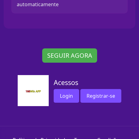
automaticamente
SEGUIR AGORA
Acessos
Login
Registrar-se