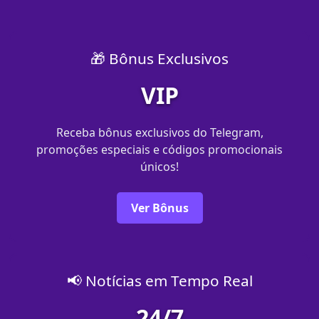
🎁 Bônus Exclusivos
VIP
Receba bônus exclusivos do Telegram,
promoções especiais e códigos promocionais
únicos!
Ver Bônus
📢 Notícias em Tempo Real
24/7