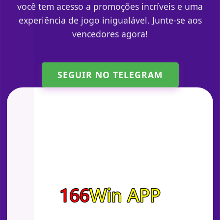
você tem acesso a promoções incríveis e uma
experiência de jogo inigualável. Junte-se aos
vencedores agora!
SEGUIR NO TELEGRAM