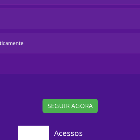
a
aticamente
SEGUIR AGORA
Acessos