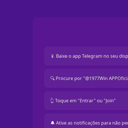
📱 Baixe o app Telegram no seu disp
🔍 Procure por "@1977Win APPOfici
👆 Toque em "Entrar" ou "Join"
🔔 Ative as notificações para não p