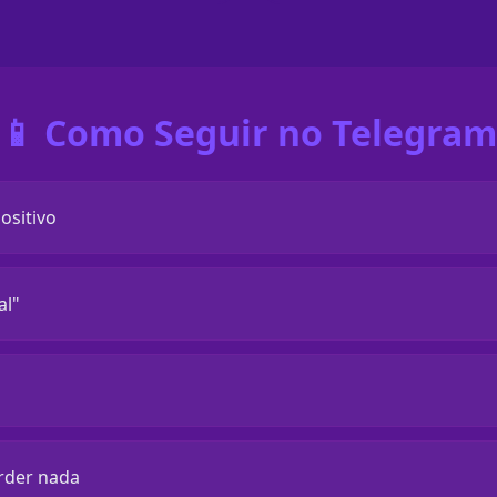
📱 Como Seguir no Telegram
ositivo
al"
erder nada