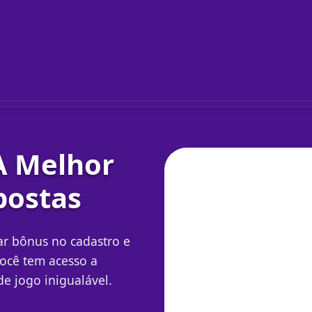
A Melhor
postas
r bônus no cadastro e
ocê tem acesso a
e jogo inigualável.