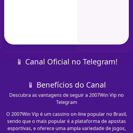
📱 Canal Oficial no Telegram!
📱 Benefícios do Canal
Descubra as vantagens de seguir a 2007Win Vip no
Telegram
O 2007Win Vip é um cassino on-line popular no Brasil,
sendo que o mais popular é a plataforma de apostas
esportivas, e oferece uma ampla variedade de jogos,