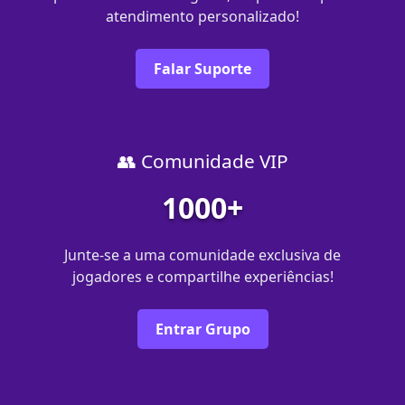
atendimento personalizado!
Falar Suporte
👥 Comunidade VIP
1000+
Junte-se a uma comunidade exclusiva de
jogadores e compartilhe experiências!
Entrar Grupo