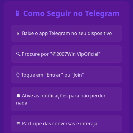
📱 Como Seguir no Telegram
📱 Baixe o app Telegram no seu dispositivo
🔍 Procure por "@2007Win VipOficial"
👆 Toque em "Entrar" ou "Join"
🔔 Ative as notificações para não perder
nada
💬 Participe das conversas e interaja