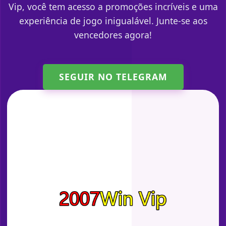
Vip, você tem acesso a promoções incríveis e uma
experiência de jogo inigualável. Junte-se aos
vencedores agora!
SEGUIR NO TELEGRAM