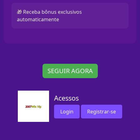
🎁 Receba bônus exclusivos
automaticamente
SEGUIR AGORA
Acessos
Login
Registrar-se