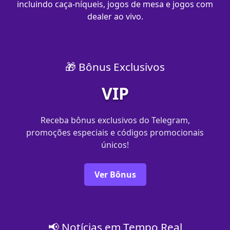
incluindo caça-níqueis, jogos de mesa e jogos com
dealer ao vivo.
🎁 Bônus Exclusivos
VIP
Receba bônus exclusivos do Telegram,
promoções especiais e códigos promocionais
únicos!
Ver Bônus
📢 Notícias em Tempo Real