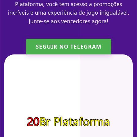
Plataforma, você tem acesso a promoções
incríveis e uma experiência de jogo inigualável.
Junte-se aos vencedores agora!
SEGUIR NO TELEGRAM