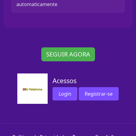
automaticamente
SEGUIR AGORA
Acessos
Login
Registrar-se