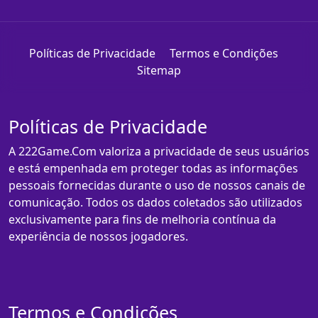
Políticas de Privacidade
Termos e Condições
Sitemap
Políticas de Privacidade
A 222Game.Com valoriza a privacidade de seus usuários
e está empenhada em proteger todas as informações
pessoais fornecidas durante o uso de nossos canais de
comunicação. Todos os dados coletados são utilizados
exclusivamente para fins de melhoria contínua da
experiência de nossos jogadores.
Termos e Condições