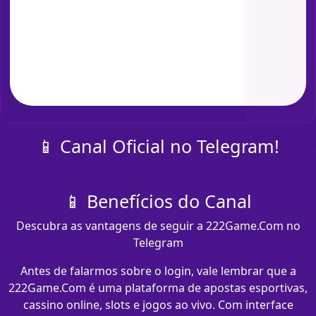
📱 Canal Oficial no Telegram!
📱 Benefícios do Canal
Descubra as vantagens de seguir a 222Game.Com no
Telegram
Antes de falarmos sobre o login, vale lembrar que a
222Game.Com é uma plataforma de apostas esportivas,
cassino online, slots e jogos ao vivo. Com interface