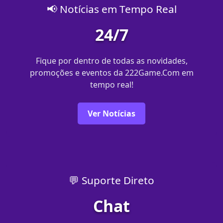
📢 Notícias em Tempo Real
24/7
Fique por dentro de todas as novidades,
promoções e eventos da 222Game.Com em
tempo real!
Ver Notícias
💬 Suporte Direto
Chat