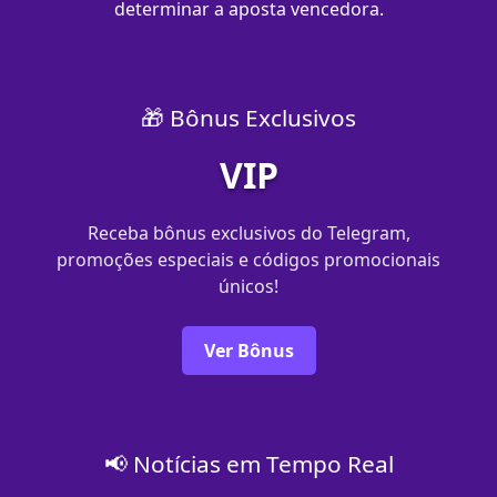
determinar a aposta vencedora.
🎁 Bônus Exclusivos
VIP
Receba bônus exclusivos do Telegram,
promoções especiais e códigos promocionais
únicos!
Ver Bônus
📢 Notícias em Tempo Real