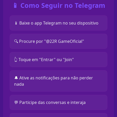
📱 Como Seguir no Telegram
📱 Baixe o app Telegram no seu dispositivo
🔍 Procure por "@22R GameOficial"
👆 Toque em "Entrar" ou "Join"
🔔 Ative as notificações para não perder
nada
💬 Participe das conversas e interaja