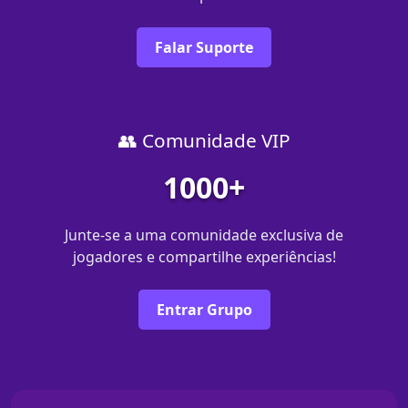
Falar Suporte
👥 Comunidade VIP
1000+
Junte-se a uma comunidade exclusiva de
jogadores e compartilhe experiências!
Entrar Grupo