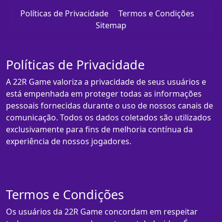
Políticas de Privacidade
Termos e Condições
Sitemap
Políticas de Privacidade
A 22R Game valoriza a privacidade de seus usuários e
está empenhada em proteger todas as informações
pessoais fornecidas durante o uso de nossos canais de
comunicação. Todos os dados coletados são utilizados
exclusivamente para fins de melhoria contínua da
experiência de nossos jogadores.
Termos e Condições
Os usuários da 22R Game concordam em respeitar