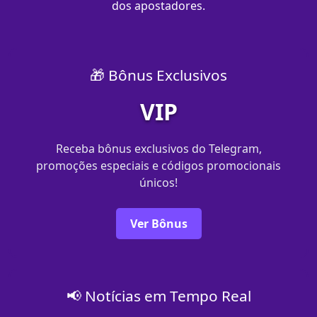
dos apostadores.
🎁 Bônus Exclusivos
VIP
Receba bônus exclusivos do Telegram,
promoções especiais e códigos promocionais
únicos!
Ver Bônus
📢 Notícias em Tempo Real