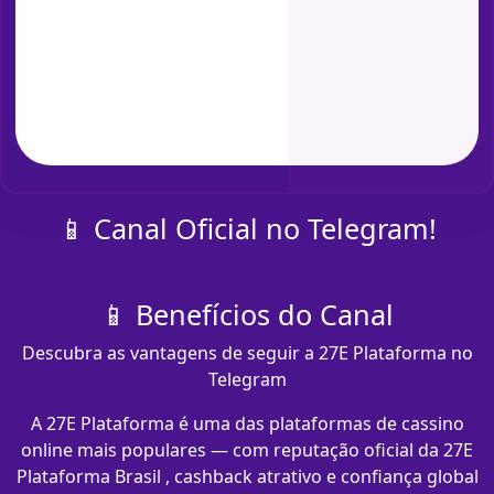
📱 Canal Oficial no Telegram!
📱 Benefícios do Canal
Descubra as vantagens de seguir a 27E Plataforma no
Telegram
A 27E Plataforma é uma das plataformas de cassino
online mais populares — com reputação oficial da 27E
Plataforma Brasil , cashback atrativo e confiança global