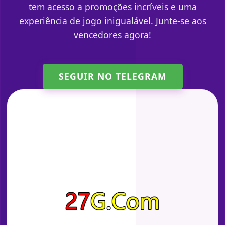
tem acesso a promoções incríveis e uma
experiência de jogo inigualável. Junte-se aos
vencedores agora!
SEGUIR NO TELEGRAM