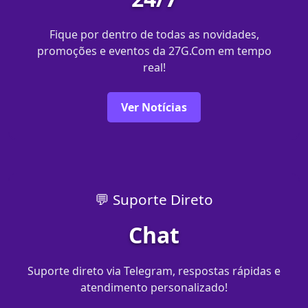
Fique por dentro de todas as novidades,
promoções e eventos da 27G.Com em tempo
real!
Ver Notícias
💬 Suporte Direto
Chat
Suporte direto via Telegram, respostas rápidas e
atendimento personalizado!