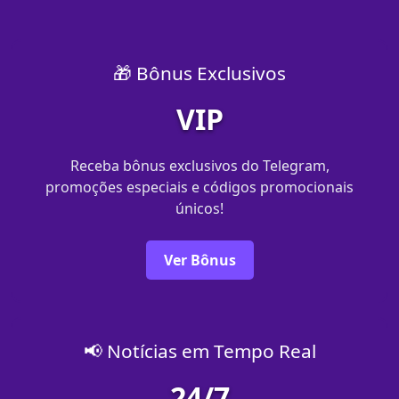
🎁 Bônus Exclusivos
VIP
Receba bônus exclusivos do Telegram,
promoções especiais e códigos promocionais
únicos!
Ver Bônus
📢 Notícias em Tempo Real
24/7