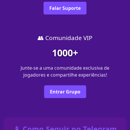
Falar Suporte
👥 Comunidade VIP
1000+
Junte-se a uma comunidade exclusiva de
jogadores e compartilhe experiências!
Entrar Grupo
📱 Como Seguir no Telegram