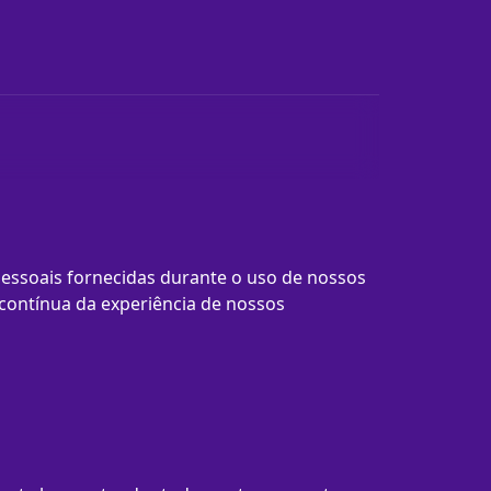
essoais fornecidas durante o uso de nossos
 contínua da experiência de nossos