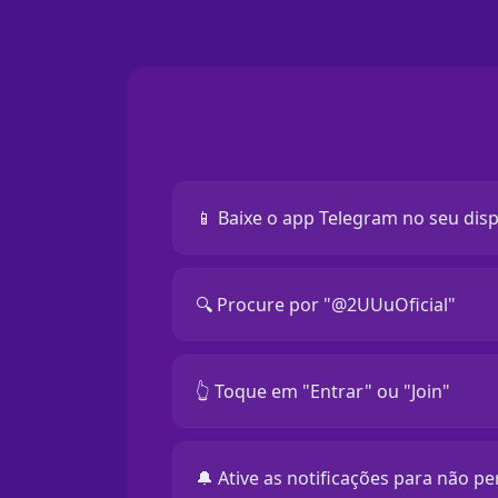
📱 Baixe o app Telegram no seu disp
🔍 Procure por "@2UUuOficial"
👆 Toque em "Entrar" ou "Join"
🔔 Ative as notificações para não p