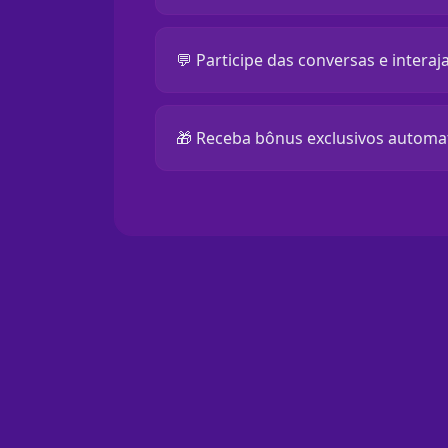
💬 Participe das conversas e interaj
🎁 Receba bônus exclusivos autom