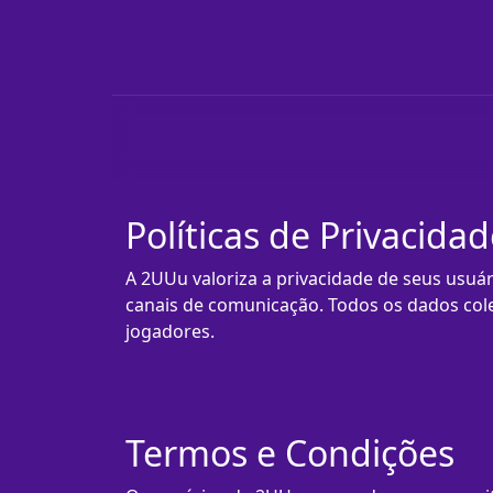
Políticas de Privacida
A 2UUu valoriza a privacidade de seus usu
canais de comunicação. Todos os dados cole
jogadores.
Termos e Condições