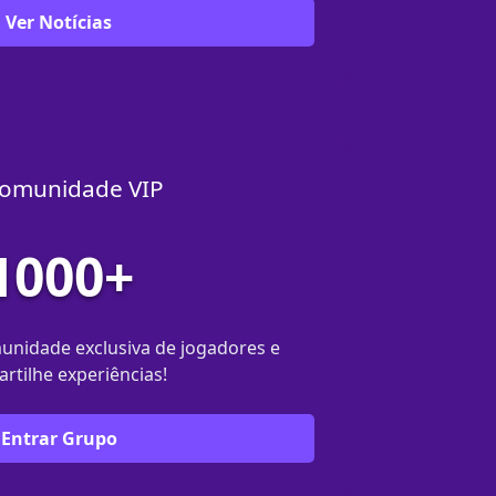
Ver Notícias
Comunidade VIP
1000+
unidade exclusiva de jogadores e
rtilhe experiências!
Entrar Grupo