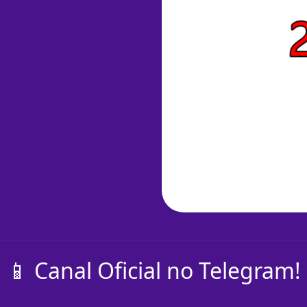
📱 Canal Oficial no Telegram!