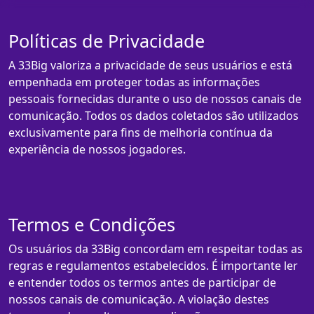
Políticas de Privacidade
A 33Big valoriza a privacidade de seus usuários e está
empenhada em proteger todas as informações
pessoais fornecidas durante o uso de nossos canais de
comunicação. Todos os dados coletados são utilizados
exclusivamente para fins de melhoria contínua da
experiência de nossos jogadores.
Termos e Condições
Os usuários da 33Big concordam em respeitar todas as
regras e regulamentos estabelecidos. É importante ler
e entender todos os termos antes de participar de
nossos canais de comunicação. A violação destes