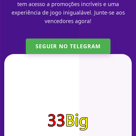
tem acesso a promoções incríveis e uma
experiência de jogo inigualável. Junte-se aos
vencedores agora!
SEGUIR NO TELEGRAM