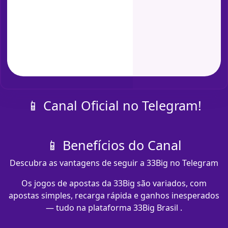
📱 Canal Oficial no Telegram!
📱 Benefícios do Canal
Descubra as vantagens de seguir a 33Big no Telegram
Os jogos de apostas da 33Big são variados, com
apostas simples, recarga rápida e ganhos inesperados
— tudo na plataforma 33Big Brasil .