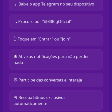
📱 Baixe o app Telegram no seu dispositivo
🔍 Procure por "@33BigOficial"
👆 Toque em "Entrar" ou "Join"
🔔 Ative as notificações para não perder
nada
💬 Participe das conversas e interaja
🎁 Receba bônus exclusivos
automaticamente