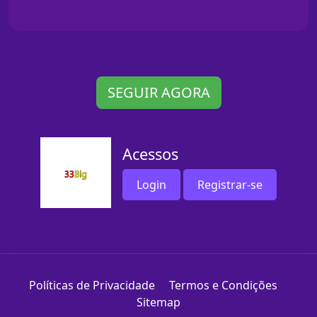
SEGUIR AGORA
Acessos
Login
Registrar-se
Políticas de Privacidade
Termos e Condições
Sitemap