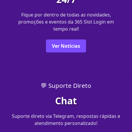
Fique por dentro de todas as novidades,
promoções e eventos da 365 Slot Login em
tempo real!
Ver Notícias
💬 Suporte Direto
Chat
Suporte direto via Telegram, respostas rápidas e
atendimento personalizado!