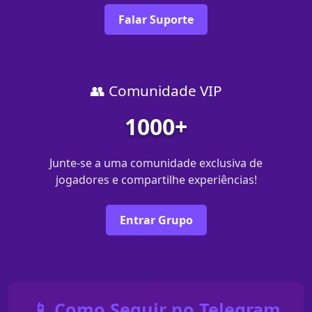
Falar Suporte
👥 Comunidade VIP
1000+
Junte-se a uma comunidade exclusiva de
jogadores e compartilhe experiências!
Entrar Grupo
📱 Como Seguir no Telegram