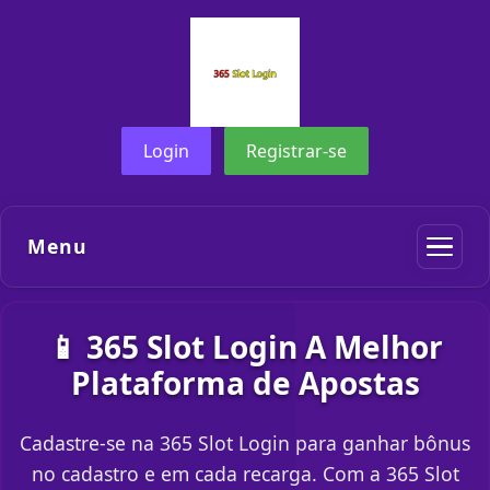
Login
Registrar-se
Menu
📱 365 Slot Login A Melhor
Plataforma de Apostas
Cadastre-se na 365 Slot Login para ganhar bônus
no cadastro e em cada recarga. Com a 365 Slot