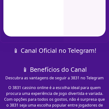
📱 Canal Oficial no Telegram!
📱 Benefícios do Canal
Descubra as vantagens de seguir a 3831 no Telegram
O 3831 cassino online é a escolha ideal para quem
procura uma experiência de jogo divertida e variada.
Com opções para todos os gostos, não é surpresa que
o 3831 seja uma escolha popular entre jogadores de