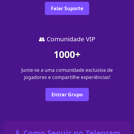
Falar Suporte
👥 Comunidade VIP
1000+
Junte-se a uma comunidade exclusiva de
jogadores e compartilhe experiências!
Entrar Grupo
📱 Como Seguir no Telegram