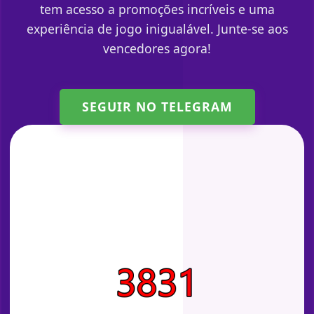
tem acesso a promoções incríveis e uma
experiência de jogo inigualável. Junte-se aos
vencedores agora!
SEGUIR NO TELEGRAM