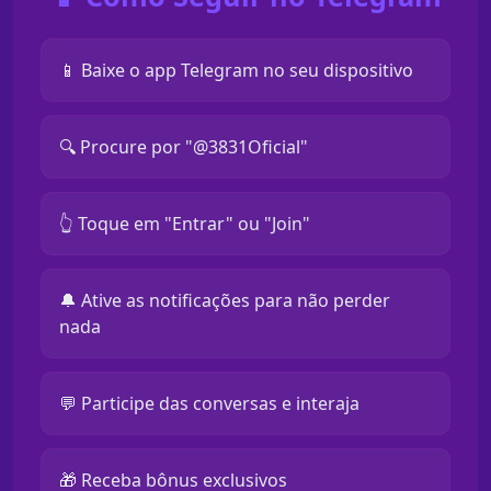
📱 Baixe o app Telegram no seu dispositivo
🔍 Procure por "@3831Oficial"
👆 Toque em "Entrar" ou "Join"
🔔 Ative as notificações para não perder
nada
💬 Participe das conversas e interaja
🎁 Receba bônus exclusivos