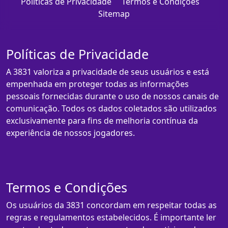
Políticas de Privacidade
Termos e Condições
Sitemap
Políticas de Privacidade
A 3831 valoriza a privacidade de seus usuários e está
empenhada em proteger todas as informações
pessoais fornecidas durante o uso de nossos canais de
comunicação. Todos os dados coletados são utilizados
exclusivamente para fins de melhoria contínua da
experiência de nossos jogadores.
Termos e Condições
Os usuários da 3831 concordam em respeitar todas as
regras e regulamentos estabelecidos. É importante ler