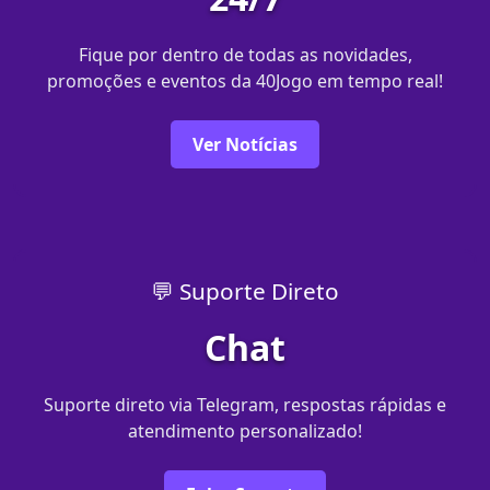
Fique por dentro de todas as novidades,
promoções e eventos da 40Jogo em tempo real!
Ver Notícias
💬 Suporte Direto
Chat
Suporte direto via Telegram, respostas rápidas e
atendimento personalizado!