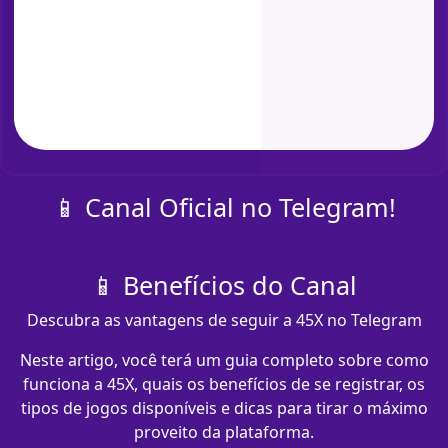
📱 Canal Oficial no Telegram!
📱 Benefícios do Canal
Descubra as vantagens de seguir a 45X no Telegram
Neste artigo, você terá um guia completo sobre como
funciona a 45X, quais os benefícios de se registrar, os
tipos de jogos disponíveis e dicas para tirar o máximo
proveito da plataforma.