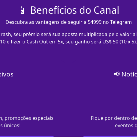
📱 Benefícios do Canal
Descubra as vantagens de seguir a 54999 no Telegram
crash, seu prêmio será sua aposta multiplicada pelo valor 
10 e fizer o Cash Out em 5x, seu ganho será US$ 50 (10 x 5).
sivos
📢 Notí
m, promoções especiais
Fique por dentro d
s únicos!
eventos 