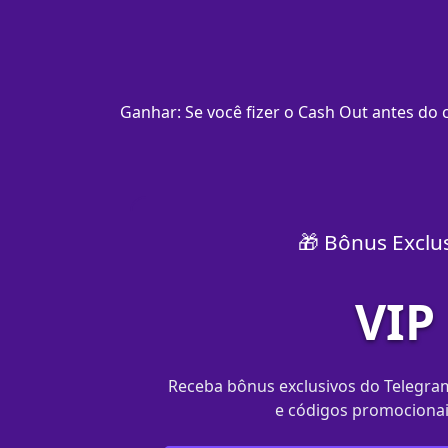
Ganhar: Se você fizer o Cash Out antes do 
🎁 Bônus Exclu
VIP
Receba bônus exclusivos do Telegra
e códigos promocionai