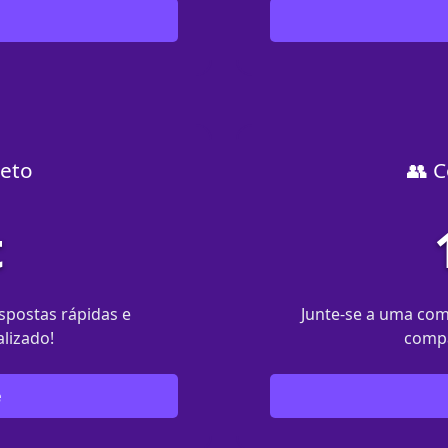
reto
👥 
t
espostas rápidas e
Junte-se a uma com
lizado!
compa
e