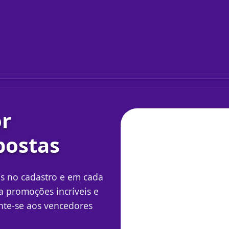
or
postas
s no cadastro e em cada
a promoções incríveis e
unte-se aos vencedores