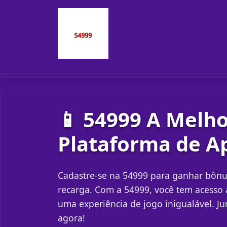
📱 54999 A Melh
Plataforma de A
Cadastre-se na 54999 para ganhar bônu
recarga. Com a 54999, você tem acesso 
uma experiência de jogo inigualável. J
agora!