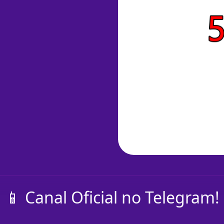
📱 Canal Oficial no Telegram!