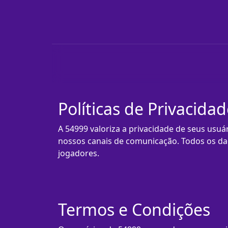
Políticas de Privacida
A 54999 valoriza a privacidade de seus usu
nossos canais de comunicação. Todos os dad
jogadores.
Termos e Condições