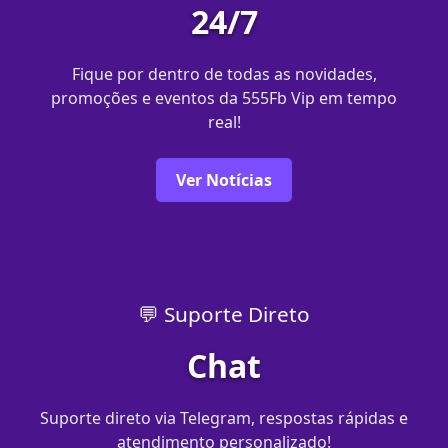
24/7
Fique por dentro de todas as novidades,
promoções e eventos da 555Fb Vip em tempo
real!
Ver Notícias
💬 Suporte Direto
Chat
Suporte direto via Telegram, respostas rápidas e
atendimento personalizado!