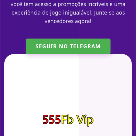
você tem acesso a promoções incríveis e uma
experiência de jogo inigualável. Junte-se aos
vencedores agora!
SEGUIR NO TELEGRAM