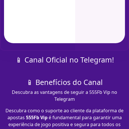
📱 Canal Oficial no Telegram!
📱 Benefícios do Canal
Descubra as vantagens de seguir a 555Fb Vip no
Telegram
Descubra como o suporte ao cliente da plataforma de
apostas
555Fb Vip
é fundamental para garantir uma
experiência de jogo positiva e segura para todos os