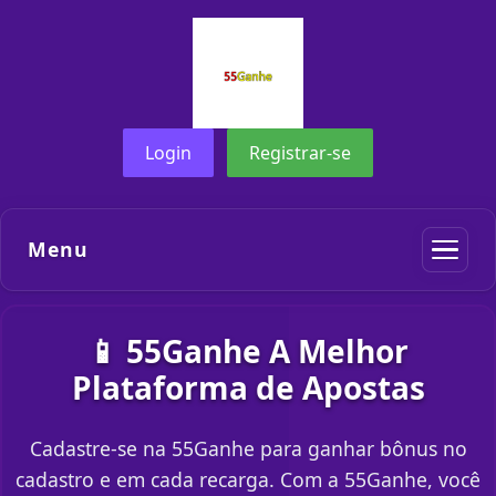
Login
Registrar-se
Menu
📱 55Ganhe A Melhor
Plataforma de Apostas
Cadastre-se na 55Ganhe para ganhar bônus no
cadastro e em cada recarga. Com a 55Ganhe, você