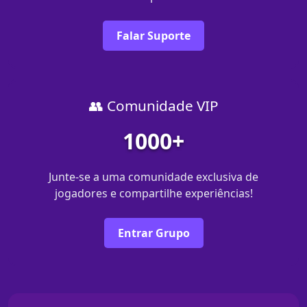
Falar Suporte
👥 Comunidade VIP
1000+
Junte-se a uma comunidade exclusiva de
jogadores e compartilhe experiências!
Entrar Grupo