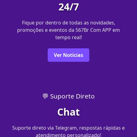
24/7
Fique por dentro de todas as novidades,
promoções e eventos da 567Br Com APP em
tempo real!
Ver Notícias
💬 Suporte Direto
Chat
Suporte direto via Telegram, respostas rápidas e
atendimento personalizado!