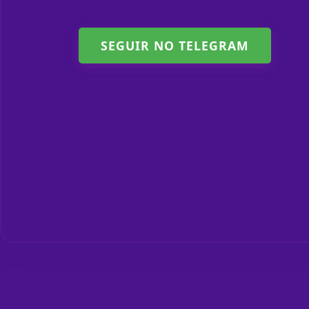
SEGUIR NO TELEGRAM