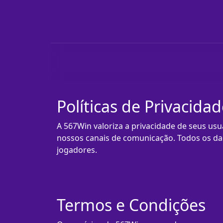
Políticas de Privacida
A 567Win valoriza a privacidade de seus us
nossos canais de comunicação. Todos os dad
jogadores.
Termos e Condições