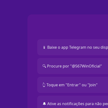
📱 Baixe o app Telegram no seu disp
🔍 Procure por "@567WinOficial"
👆 Toque em "Entrar" ou "Join"
🔔 Ative as notificações para não p