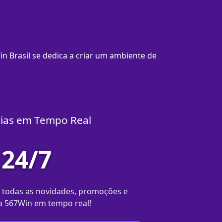
n Brasil se dedica a criar um ambiente de
cias em Tempo Real
24/7
e todas as novidades, promoções e
a 567Win em tempo real!