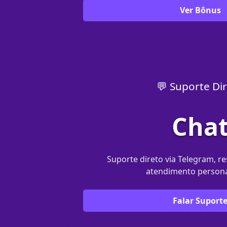
Ver Bônus
💬 Suporte Di
Cha
Suporte direto via Telegram, r
atendimento persona
Falar Suport