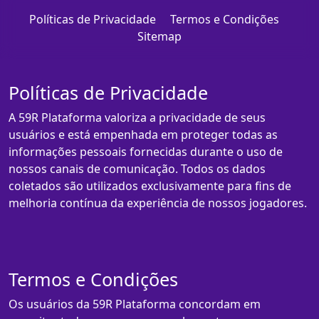
Políticas de Privacidade
Termos e Condições
Sitemap
Políticas de Privacidade
A 59R Plataforma valoriza a privacidade de seus
usuários e está empenhada em proteger todas as
informações pessoais fornecidas durante o uso de
nossos canais de comunicação. Todos os dados
coletados são utilizados exclusivamente para fins de
melhoria contínua da experiência de nossos jogadores.
Termos e Condições
Os usuários da 59R Plataforma concordam em