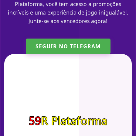
Plataforma, você tem acesso a promoções
incríveis e uma experiência de jogo inigualável.
Junte-se aos vencedores agora!
SEGUIR NO TELEGRAM