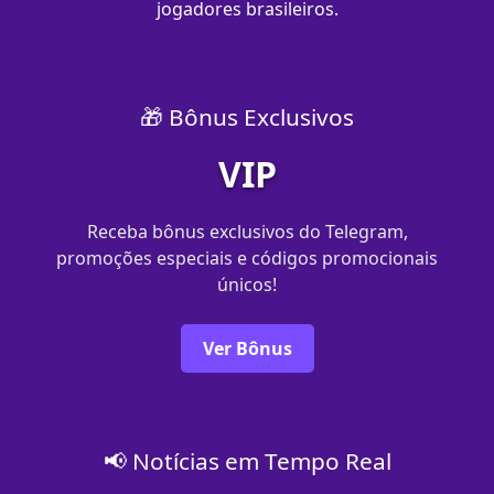
jogadores brasileiros.
🎁 Bônus Exclusivos
VIP
Receba bônus exclusivos do Telegram,
promoções especiais e códigos promocionais
únicos!
Ver Bônus
📢 Notícias em Tempo Real