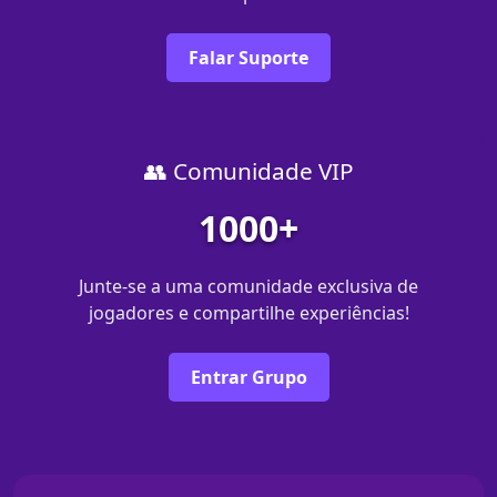
Falar Suporte
👥 Comunidade VIP
1000+
Junte-se a uma comunidade exclusiva de
jogadores e compartilhe experiências!
Entrar Grupo