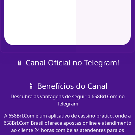
📱 Canal Oficial no Telegram!
📱 Benefícios do Canal
Descubra as vantagens de seguir a 658Brl.Com no
Telegram
A 658Brl.Com é um aplicativo de cassino prático, onde a
658Brl.Com Brasil oferece apostas online e atendimento
ao cliente 24 horas com belas atendentes para os