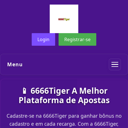
Login
Registrar-se
Menu
📱 6666Tiger A Melhor
Plataforma de Apostas
Cadastre-se na 6666Tiger para ganhar bônus no
cadastro e em cada recarga. Com a 6666Tiger,