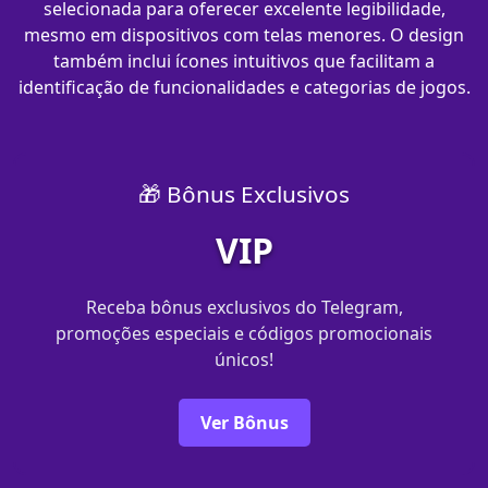
selecionada para oferecer excelente legibilidade,
mesmo em dispositivos com telas menores. O design
também inclui ícones intuitivos que facilitam a
identificação de funcionalidades e categorias de jogos.
🎁 Bônus Exclusivos
VIP
Receba bônus exclusivos do Telegram,
promoções especiais e códigos promocionais
únicos!
Ver Bônus