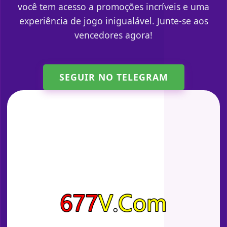
você tem acesso a promoções incríveis e uma
experiência de jogo inigualável. Junte-se aos
vencedores agora!
SEGUIR NO TELEGRAM