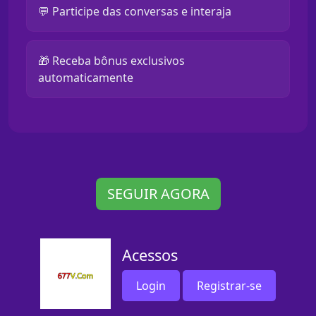
💬 Participe das conversas e interaja
🎁 Receba bônus exclusivos
automaticamente
SEGUIR AGORA
Acessos
Login
Registrar-se