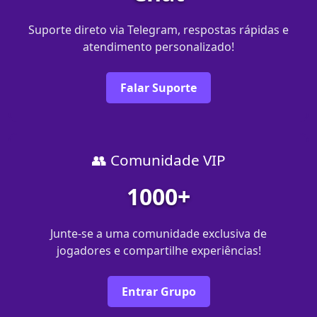
Suporte direto via Telegram, respostas rápidas e
atendimento personalizado!
Falar Suporte
👥 Comunidade VIP
1000+
Junte-se a uma comunidade exclusiva de
jogadores e compartilhe experiências!
Entrar Grupo