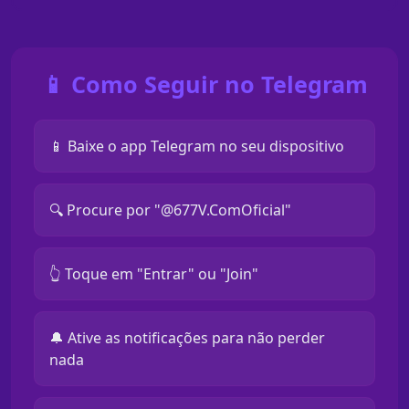
📱 Como Seguir no Telegram
📱 Baixe o app Telegram no seu dispositivo
🔍 Procure por "@677V.ComOficial"
👆 Toque em "Entrar" ou "Join"
🔔 Ative as notificações para não perder
nada