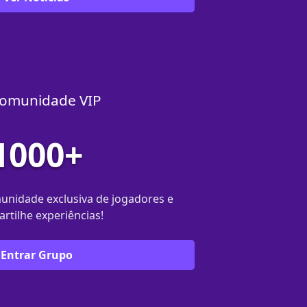
Comunidade VIP
1000+
unidade exclusiva de jogadores e
rtilhe experiências!
Entrar Grupo