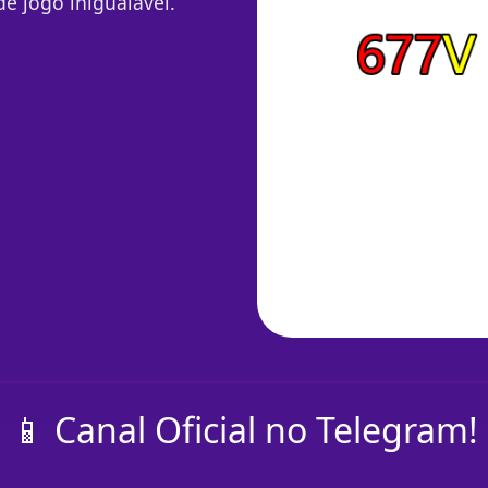
e jogo inigualável.
📱 Canal Oficial no Telegram!