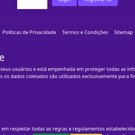
Políticas de Privacidade
Termos e Condições
Sitemap
de
e seus usuários e está empenhada em proteger todas as in
 os dados coletados são utilizados exclusivamente para fi
m respeitar todas as regras e regulamentos estabelecidos