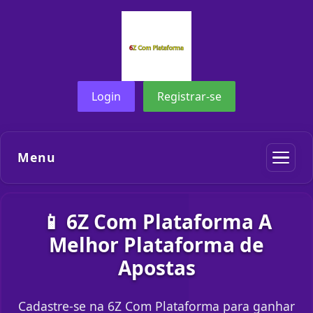
Login
Registrar-se
Menu
📱 6Z Com Plataforma A
Melhor Plataforma de
Apostas
Cadastre-se na 6Z Com Plataforma para ganhar