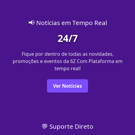
📢 Notícias em Tempo Real
24/7
Fique por dentro de todas as novidades,
promoções e eventos da 6Z Com Plataforma em
tempo real!
Ver Notícias
💬 Suporte Direto