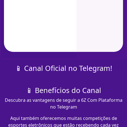
📱 Canal Oficial no Telegram!
📱 Benefícios do Canal
Descubra as vantagens de seguir a 6Z Com Plataforma
no Telegram
Aqui também oferecemos muitas competições de
esportes eletrônicos que estão recebendo cada vez