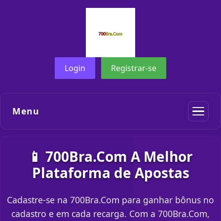
Login
Registrar-se
Menu
📱 700Bra.Com A Melhor
Plataforma de Apostas
Cadastre-se na 700Bra.Com para ganhar bônus no
cadastro e em cada recarga. Com a 700Bra.Com,