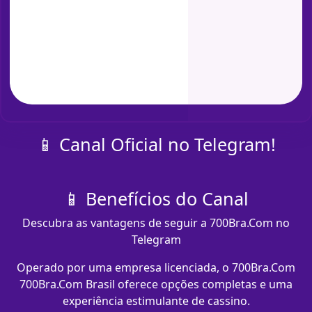
📱 Canal Oficial no Telegram!
📱 Benefícios do Canal
Descubra as vantagens de seguir a 700Bra.Com no
Telegram
Operado por uma empresa licenciada, o 700Bra.Com
700Bra.Com Brasil oferece opções completas e uma
experiência estimulante de cassino.