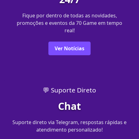
Fique por dentro de todas as novidades,
promoções e eventos da 70 Game em tempo
real!
Ver Notícias
💬 Suporte Direto
Chat
Suporte direto via Telegram, respostas rápidas e
atendimento personalizado!