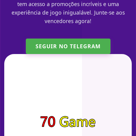
tem acesso a promoções incríveis e uma
experiência de jogo inigualável. Junte-se aos
vencedores agora!
SEGUIR NO TELEGRAM