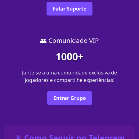
Falar Suporte
👥 Comunidade VIP
1000+
Junte-se a uma comunidade exclusiva de
jogadores e compartilhe experiências!
Entrar Grupo
📱 Como Seguir no Telegram