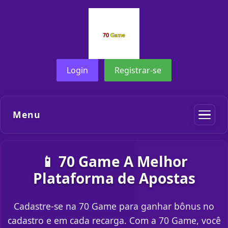
Login
Registrar-se
Menu
📱 70 Game A Melhor
Plataforma de Apostas
Cadastre-se na 70 Game para ganhar bônus no
cadastro e em cada recarga. Com a 70 Game, você