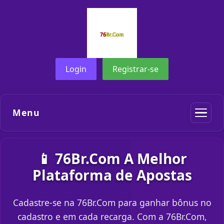
Login
Registrar-se
Menu
📱 76Br.Com A Melhor
Plataforma de Apostas
Cadastre-se na 76Br.Com para ganhar bônus no
cadastro e em cada recarga. Com a 76Br.Com,