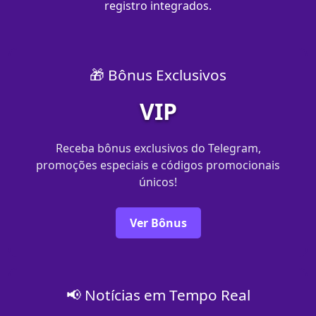
registro integrados.
🎁 Bônus Exclusivos
VIP
Receba bônus exclusivos do Telegram,
promoções especiais e códigos promocionais
únicos!
Ver Bônus
📢 Notícias em Tempo Real