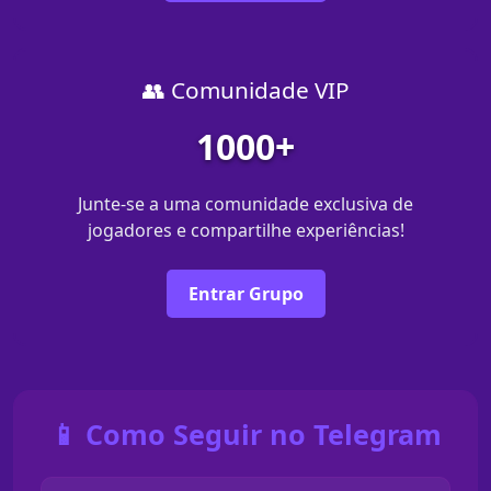
👥 Comunidade VIP
1000+
Junte-se a uma comunidade exclusiva de
jogadores e compartilhe experiências!
Entrar Grupo
📱 Como Seguir no Telegram