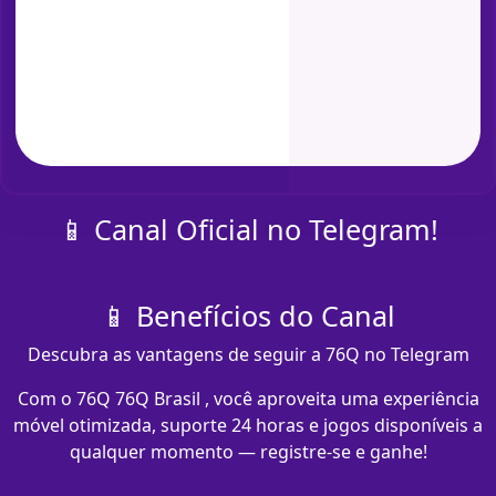
📱 Canal Oficial no Telegram!
📱 Benefícios do Canal
Descubra as vantagens de seguir a 76Q no Telegram
Com o 76Q 76Q Brasil , você aproveita uma experiência
móvel otimizada, suporte 24 horas e jogos disponíveis a
qualquer momento — registre-se e ganhe!