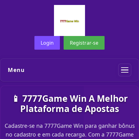
Login
Registrar-se
Menu
📱 7777Game Win A Melhor
Plataforma de Apostas
Cadastre-se na 7777Game Win para ganhar bônus
no cadastro e em cada recarga. Com a 7777Game