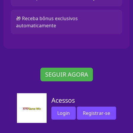
🎁 Receba bônus exclusivos
automaticamente
SEGUIR AGORA
Acessos
Login
Registrar-se