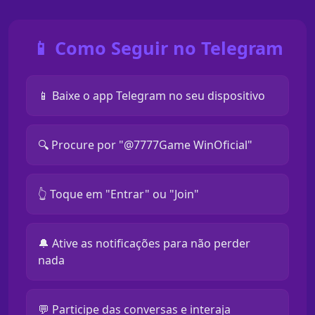
📱 Como Seguir no Telegram
📱 Baixe o app Telegram no seu dispositivo
🔍 Procure por "@7777Game WinOficial"
👆 Toque em "Entrar" ou "Join"
🔔 Ative as notificações para não perder
nada
💬 Participe das conversas e interaja