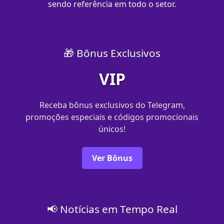
sendo referência em todo o setor.
🎁 Bônus Exclusivos
VIP
Receba bônus exclusivos do Telegram,
promoções especiais e códigos promocionais
únicos!
Ver Bônus
📢 Notícias em Tempo Real