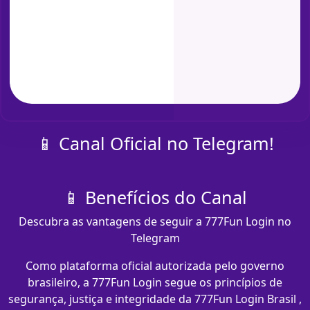
📱 Canal Oficial no Telegram!
📱 Benefícios do Canal
Descubra as vantagens de seguir a 777Fun Login no
Telegram
Como plataforma oficial autorizada pelo governo
brasileiro, a 777Fun Login segue os princípios de
segurança, justiça e integridade da 777Fun Login Brasil ,