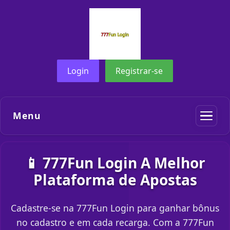
Login
Registrar-se
Menu
📱 777Fun Login A Melhor
Plataforma de Apostas
Cadastre-se na 777Fun Login para ganhar bônus
no cadastro e em cada recarga. Com a 777Fun