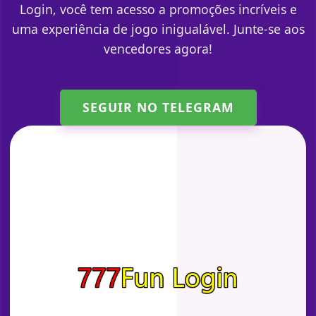
Login, você tem acesso a promoções incríveis e
uma experiência de jogo inigualável. Junte-se aos
vencedores agora!
SEGUIR NO TELEGRAM