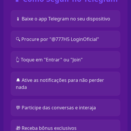
📱 Baixe o app Telegram no seu dispositivo
🔍 Procure por "@777H5 LoginOficial"
👆 Toque em "Entrar" ou "Join"
🔔 Ative as notificações para não perder
nada
💬 Participe das conversas e interaja
🎁 Receba bônus exclusivos