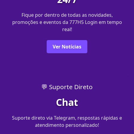
Fique por dentro de todas as novidades,
promoções e eventos da 777H5 Login em tempo
real!
Ver Notícias
💬 Suporte Direto
Chat
Suporte direto via Telegram, respostas rápidas e
atendimento personalizado!