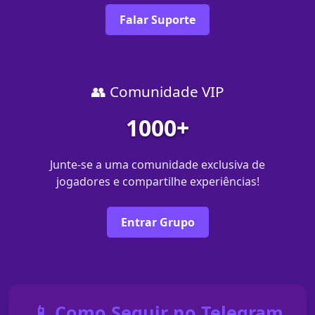
Falar Suporte
👥 Comunidade VIP
1000+
Junte-se a uma comunidade exclusiva de
jogadores e compartilhe experiências!
Entrar Grupo
📱 Como Seguir no Telegram