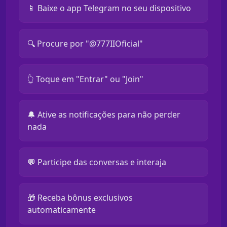
📱 Baixe o app Telegram no seu dispositivo
🔍 Procure por "@777IIOficial"
👆 Toque em "Entrar" ou "Join"
🔔 Ative as notificações para não perder
nada
💬 Participe das conversas e interaja
🎁 Receba bônus exclusivos
automaticamente