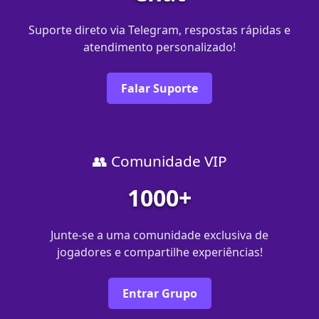
Suporte direto via Telegram, respostas rápidas e
atendimento personalizado!
Falar Suporte
👥 Comunidade VIP
1000+
Junte-se a uma comunidade exclusiva de
jogadores e compartilhe experiências!
Entrar Grupo