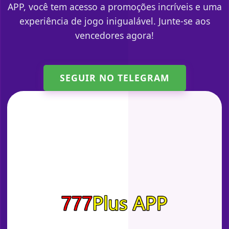
APP, você tem acesso a promoções incríveis e uma
experiência de jogo inigualável. Junte-se aos
vencedores agora!
SEGUIR NO TELEGRAM