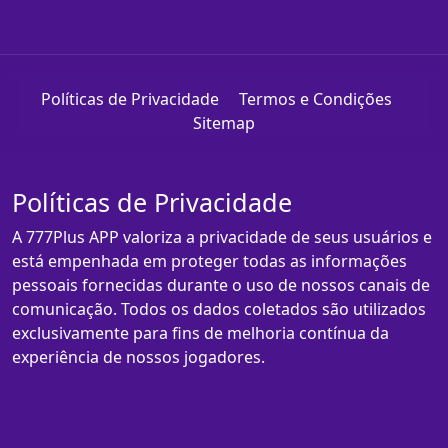
Políticas de Privacidade
Termos e Condições
Sitemap
Políticas de Privacidade
A 777Plus APP valoriza a privacidade de seus usuários e
está empenhada em proteger todas as informações
pessoais fornecidas durante o uso de nossos canais de
comunicação. Todos os dados coletados são utilizados
exclusivamente para fins de melhoria contínua da
experiência de nossos jogadores.