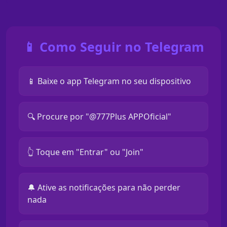
📱 Como Seguir no Telegram
📱 Baixe o app Telegram no seu dispositivo
🔍 Procure por "@777Plus APPOficial"
👆 Toque em "Entrar" ou "Join"
🔔 Ative as notificações para não perder
nada