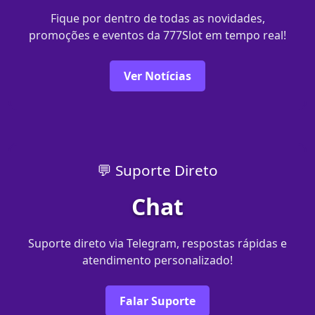
Fique por dentro de todas as novidades,
promoções e eventos da 777Slot em tempo real!
Ver Notícias
💬 Suporte Direto
Chat
Suporte direto via Telegram, respostas rápidas e
atendimento personalizado!
Falar Suporte