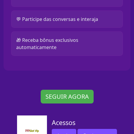
💬 Participe das conversas e interaja
🎁 Receba bônus exclusivos
automaticamente
SEGUIR AGORA
Acessos