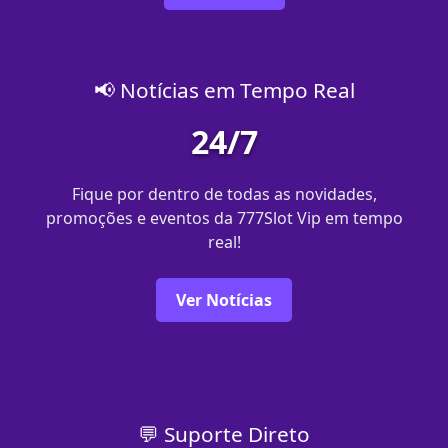
📢 Notícias em Tempo Real
24/7
Fique por dentro de todas as novidades,
promoções e eventos da 777Slot Vip em tempo
real!
Ver Notícias
💬 Suporte Direto