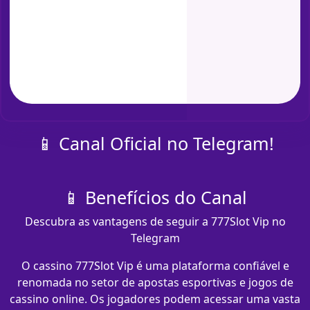
📱 Canal Oficial no Telegram!
📱 Benefícios do Canal
Descubra as vantagens de seguir a 777Slot Vip no
Telegram
O cassino 777Slot Vip é uma plataforma confiável e
renomada no setor de apostas esportivas e jogos de
cassino online. Os jogadores podem acessar uma vasta