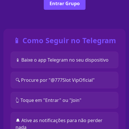
Entrar Grupo
📱 Como Seguir no Telegram
📱 Baixe o app Telegram no seu dispositivo
🔍 Procure por "@777Slot VipOficial"
👆 Toque em "Entrar" ou "Join"
🔔 Ative as notificações para não perder
nada