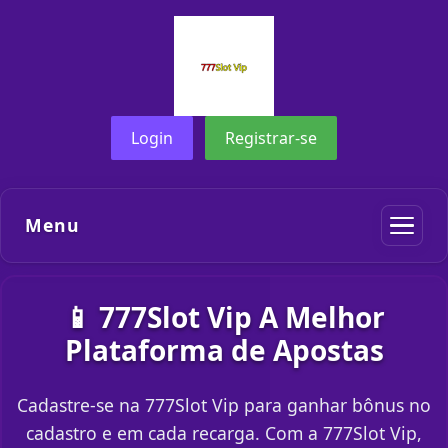
Login
Registrar-se
Menu
📱 777Slot Vip A Melhor
Plataforma de Apostas
Cadastre-se na 777Slot Vip para ganhar bônus no
cadastro e em cada recarga. Com a 777Slot Vip,