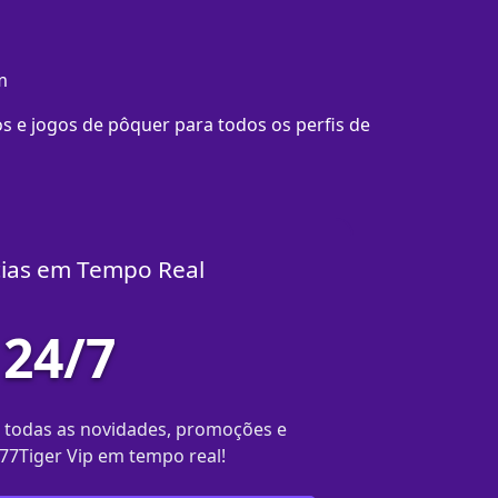
m
dos e jogos de pôquer para todos os perfis de
cias em Tempo Real
24/7
e todas as novidades, promoções e
77Tiger Vip em tempo real!