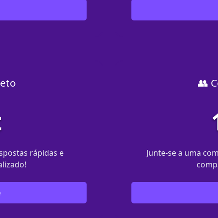
reto
👥 
t
espostas rápidas e
Junte-se a uma com
lizado!
compa
e