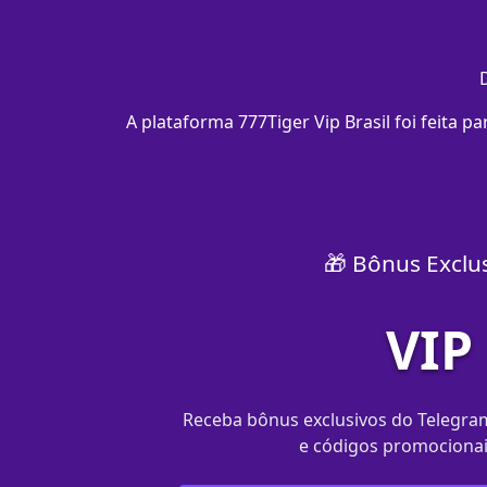
A plataforma 777Tiger Vip Brasil foi feita p
🎁 Bônus Exclu
VIP
Receba bônus exclusivos do Telegra
e códigos promocionai