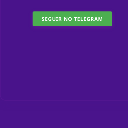
SEGUIR NO TELEGRAM