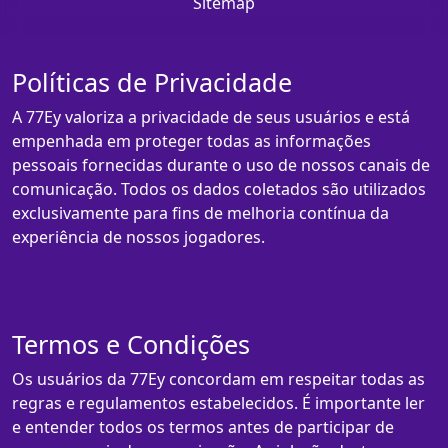
Sitemap
Políticas de Privacidade
A 77Ey valoriza a privacidade de seus usuários e está
empenhada em proteger todas as informações
pessoais fornecidas durante o uso de nossos canais de
comunicação. Todos os dados coletados são utilizados
exclusivamente para fins de melhoria contínua da
experiência de nossos jogadores.
Termos e Condições
Os usuários da 77Ey concordam em respeitar todas as
regras e regulamentos estabelecidos. É importante ler
e entender todos os termos antes de participar de