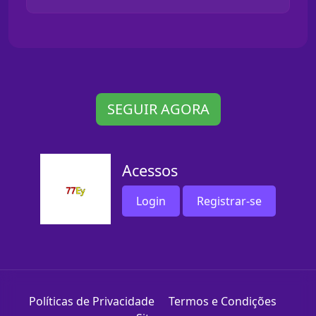
SEGUIR AGORA
Acessos
Login
Registrar-se
Políticas de Privacidade
Termos e Condições