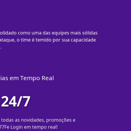
m
onsolidado como uma das equipes mais sólidas
ataque, o time é temido por sua capacidade
.
cias em Tempo Real
24/7
e todas as novidades, promoções e
77Fe Login em tempo real!