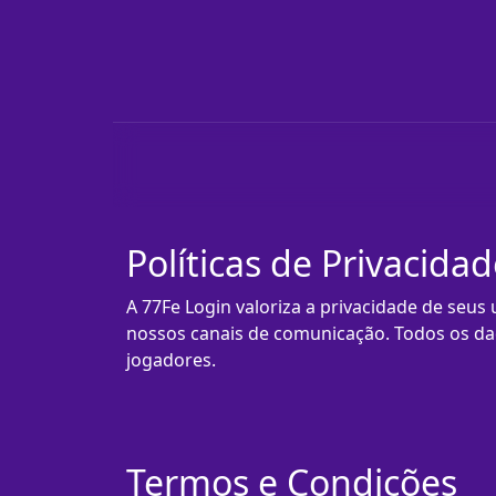
Políticas de Privacida
A 77Fe Login valoriza a privacidade de seu
nossos canais de comunicação. Todos os dad
jogadores.
Termos e Condições