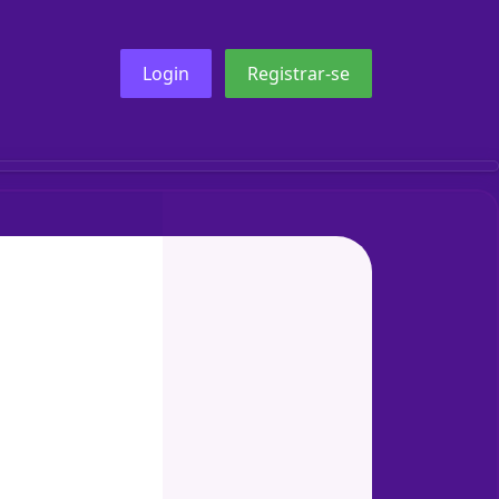
Login
Registrar-se