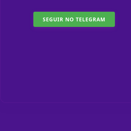
SEGUIR NO TELEGRAM