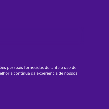
ões pessoais fornecidas durante o uso de
elhoria contínua da experiência de nossos