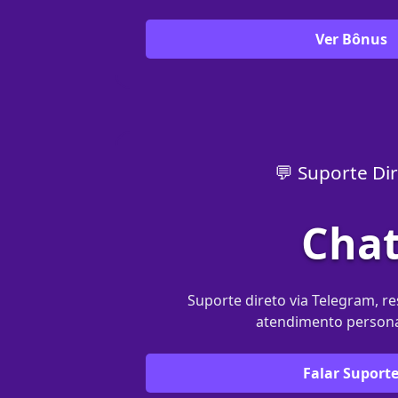
Ver Bônus
💬 Suporte Di
Cha
Suporte direto via Telegram, r
atendimento persona
Falar Suport