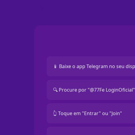
📱 Baixe o app Telegram no seu disp
🔍 Procure por "@77Fe LoginOficial"
👆 Toque em "Entrar" ou "Join"