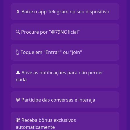
📱 Baixe o app Telegram no seu dispositivo
🔍 Procure por "@79NOficial"
👆 Toque em "Entrar" ou "Join"
🔔 Ative as notificações para não perder
nada
💬 Participe das conversas e interaja
🎁 Receba bônus exclusivos
automaticamente