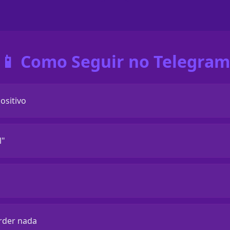
📱 Como Seguir no Telegram
ositivo
l"
erder nada