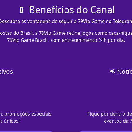
📱 Benefícios do Canal
Descubra as vantagens de seguir a 79Vip Game no Telegra
ostas do Brasil, a 79Vip Game reúne jogos como caça-níque
79Vip Game Brasil , com entretenimento 24h por dia.
sivos
📢 Notí
m, promoções especiais
Fique por dentro d
s únicos!
eventos da 