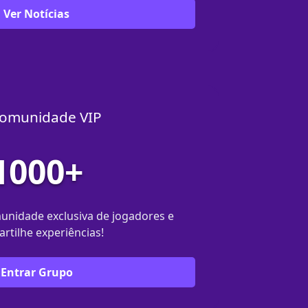
Ver Notícias
Comunidade VIP
1000+
unidade exclusiva de jogadores e
rtilhe experiências!
Entrar Grupo