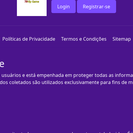
Login
Registrar-se
Políticas de Privacidade
Termos e Condições
Sitemap
de
us usuários e está empenhada em proteger todas as informa
os coletados são utilizados exclusivamente para fins de m