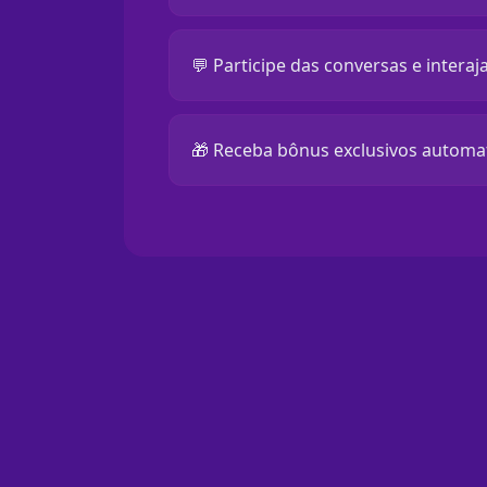
💬 Participe das conversas e interaj
🎁 Receba bônus exclusivos autom