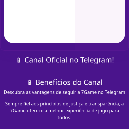
📱 Canal Oficial no Telegram!
📱 Benefícios do Canal
Descubra as vantagens de seguir a 7Game no Telegram
Sempre fiel aos princípios de justiça e transparência, a
7Game oferece a melhor experiência de jogo para
todos.