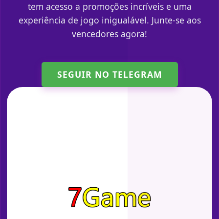
tem acesso a promoções incríveis e uma
experiência de jogo inigualável. Junte-se aos
vencedores agora!
SEGUIR NO TELEGRAM