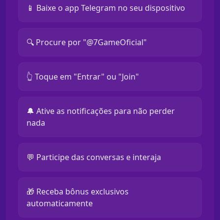
📱 Baixe o app Telegram no seu dispositivo
🔍 Procure por "@7GameOficial"
👆 Toque em "Entrar" ou "Join"
🔔 Ative as notificações para não perder
nada
💬 Participe das conversas e interaja
🎁 Receba bônus exclusivos
automaticamente