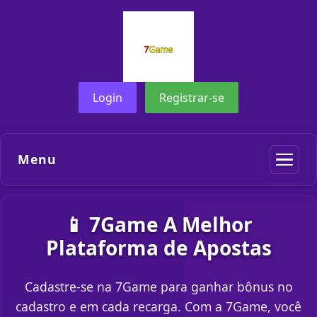
Login
Registrar-se
Menu
📱 7Game A Melhor
Plataforma de Apostas
Cadastre-se na 7Game para ganhar bônus no
cadastro e em cada recarga. Com a 7Game, você