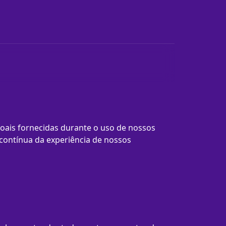
soais fornecidas durante o uso de nossos
 contínua da experiência de nossos