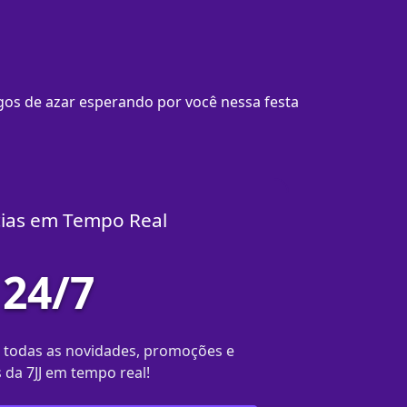
gos de azar esperando por você nessa festa
cias em Tempo Real
24/7
e todas as novidades, promoções e
 da 7JJ em tempo real!