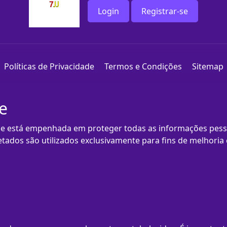
Login
Registrar-se
Políticas de Privacidade
Termos e Condições
Sitemap
de
ios e está empenhada em proteger todas as informações pes
tados são utilizados exclusivamente para fins de melhoria