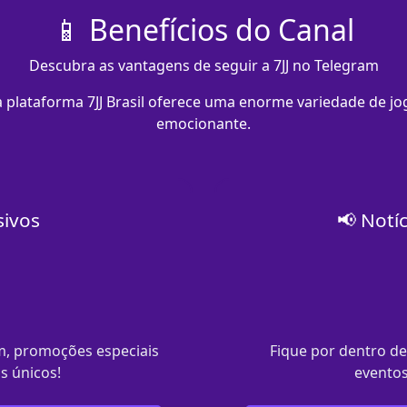
📱 Benefícios do Canal
Descubra as vantagens de seguir a 7JJ no Telegram
a plataforma 7JJ Brasil oferece uma enorme variedade de jo
emocionante.
sivos
📢 Notí
m, promoções especiais
Fique por dentro d
s únicos!
eventos