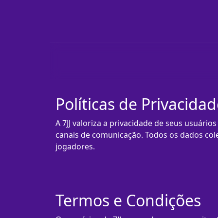
Políticas de Privacida
A 7JJ valoriza a privacidade de seus usuár
canais de comunicação. Todos os dados cole
jogadores.
Termos e Condições