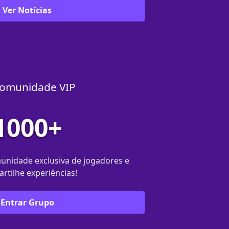
Ver Notícias
Comunidade VIP
1000+
unidade exclusiva de jogadores e
rtilhe experiências!
Entrar Grupo