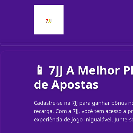
📱 7JJ A Melhor 
de Apostas
Cadastre-se na 7JJ para ganhar bônus n
recarga. Com a 7JJ, você tem acesso a p
experiência de jogo inigualável. Junte-