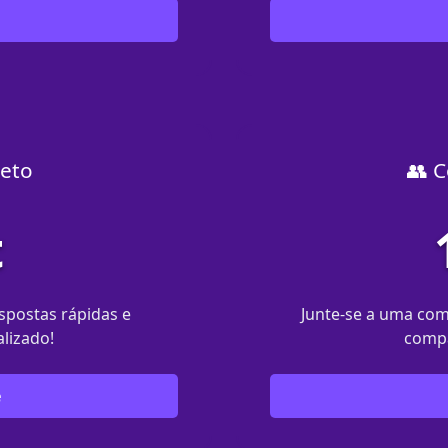
reto
👥 
t
espostas rápidas e
Junte-se a uma com
lizado!
compa
e